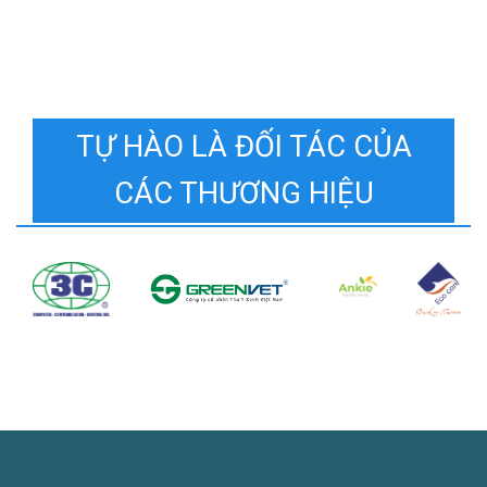
TỰ HÀO LÀ ĐỐI TÁC CỦA
CÁC THƯƠNG HIỆU