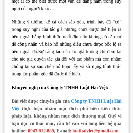
một ai có thể biết được một vấn đề đang nằm trong suy
nghĩ của người khác.
Những ý tưởng, kể cả cách sắp xếp, trình bày đã “có”
trong suy nghĩ của tác giả nhưng chưa được thể hiện ra
bên ngoài bằng hình thức nhất định thì không có căn cứ
để công nhận và bảo hộ nhũng điều chưa được bộc lộ ra
bên ngoài đó.Sự sáng tạo của tác giả không chỉ đem lại
cho tác giả quyền tác giả đối với tác phẩm mà còn nhằm
chống lại sự sao chép nó hoặc lấy và sử dụng hình thức
trong tác phẩm gốc đã được thể hiện.
Khuyến nghị của Công ty TNHH Luật Hải Việt:
Bài viết được chuyên gia của
Công ty TNHH Luật Hải
Việt
thực hiện nhằm mục đích phổ biến kiến thức
pháp luật, không nhằm mục đích thương mại. Quý vị
bạn đọc có thắc mắc, cần tư vấn vui lòng liên hệ qua
hotline:
0943.812.889
, E-mail
: luathaiviet@gmail.com