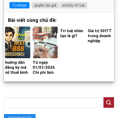
Từ khóa:
quyền tác giả
sở hữu trí tuệ
Bài viết cùng chủ đề:
Trí tuệ nhân
Giá trị SHTT
tạo là gì?
trong doanh
nghiệp
hướng dẫn
Từ ngày
đăng ký mã
01/01/2026
số thuế kinh
Chi phí làm
doanh online
Sổ đỏ lần đầu
đuôi 888
sẽ tăng cao