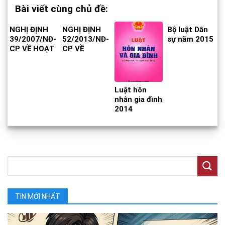
Bài viết cùng chủ đề:
NGHỊ ĐỊNH
NGHỊ ĐỊNH
Bộ luật Dân
39/2007/NĐ-
52/2013/NĐ-
sự năm 2015
CP VỀ HOẠT
CP VỀ
ĐỘNG
THƯƠNG
THƯƠNG
MẠI ĐIỆN TỬ
MẠI MỘT
CÁCH ĐỘC
Luật hôn
LẬP
nhân gia đình
THƯỜNG
2014
XUYÊN
KHÔNG PHẢI
ĐĂNG KÝ
KINH DOANH
TIN MỚI NHẤT