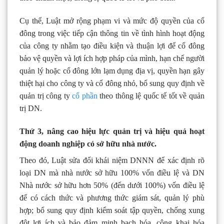
Cụ thể, Luật mở rộng phạm vi và mức độ quyền của cổ
đông trong việc tiếp cận thông tin về tình hình hoạt động
của công ty nhằm tạo điều kiện và thuận lợi để cổ đông
bảo vệ quyền và lợi ích hợp pháp của mình, hạn chế người
quản lý hoặc cổ đông lớn lạm dụng địa vị, quyền hạn gây
thiệt hại cho công ty và cổ đông nhỏ, bổ sung quy định về
quản trị công ty
cổ phần
theo thông lệ quốc tế tốt về quản
trị DN.
Thứ 3,
nâng cao hiệu lực quản trị và hiệu quả hoạt
động doanh nghiệp có sở hữu nhà nước.
Theo đó, Luật sửa đổi khái niệm DNNN để xác định rõ
loại DN mà nhà nước sở hữu 100% vốn điều lệ và DN
Nhà nước sở hữu hơn 50% (đến dưới 100%) vốn điều lệ
để có cách thức và phương thức giám sát, quản lý phù
hợp; bổ sung quy định kiểm soát tập quyền, chống xung
đột lợi ích và bảo đảm minh bạch hóa, công khai hóa