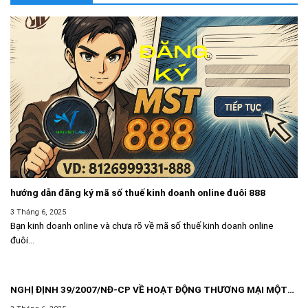
hướng dẫn đăng ký mã số thuế kinh doanh online đuôi 888
3 Tháng 6, 2025
Bạn kinh doanh online và chưa rõ về mã số thuế kinh doanh online
đuôi...
NGHỊ ĐỊNH 39/2007/NĐ-CP VỀ HOẠT ĐỘNG THƯƠNG MẠI MỘT
CÁCH ĐỘC LẬP THƯỜNG XUYÊN KHÔNG PHẢI ĐĂNG KÝ KINH