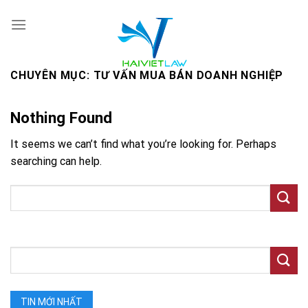
Skip
to
content
CHUYÊN MỤC:
TƯ VẤN MUA BÁN DOANH NGHIỆP
Nothing Found
It seems we can’t find what you’re looking for. Perhaps
searching can help.
TIN MỚI NHẤT