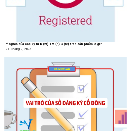
Ý nghĩa của các ký tự R (®) TM (™) C (©) trên sản phẩm là gì?
21 Tháng 2, 2023