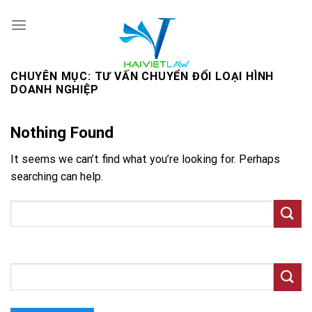
Skip
to
content
CHUYÊN MỤC:
TƯ VẤN CHUYỂN ĐỔI LOẠI HÌNH
DOANH NGHIỆP
Nothing Found
It seems we can’t find what you’re looking for. Perhaps
searching can help.