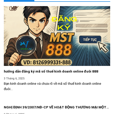
hướng dẫn đăng ký mã số thuế kinh doanh online đuôi 888
3 Tháng 6, 2025
Bạn kinh doanh online và chưa rõ về mã số thuế kinh doanh online
đuôi...
NGHỊ ĐỊNH 39/2007/NĐ-CP VỀ HOẠT ĐỘNG THƯƠNG MẠI MỘT
CÁCH ĐỘC LẬP THƯỜNG XUYÊN KHÔNG PHẢI ĐĂNG KÝ KINH