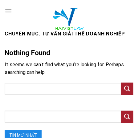
Skip
to
content
CHUYÊN MỤC:
TƯ VẤN GIẢI THỂ DOANH NGHIỆP
Nothing Found
It seems we can’t find what you’re looking for. Perhaps
searching can help.
TIN MỚI NHẤT