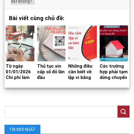
đất không?
Bài viết cùng chủ đề:
Từ ngày
Thủ tục xin
Những điều
Các trường
01/01/2026
cấp sổ đỏ lần
cần biết về
hợp phải tạm
Chi phí làm
đầu
lập vi bằng
dừng chuyển
Sổ đỏ lần đầu
mua bán nhà
nhượng
sẽ tăng cao
đất
quyền sử
dụng đất
TIN MỚI NHẤT