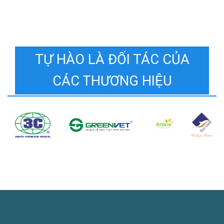
TỰ HÀO LÀ ĐỐI TÁC CỦA
CÁC THƯƠNG HIỆU