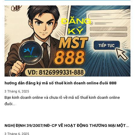
hướng dẫn đăng ký mã số thuế kinh doanh online đuôi 888
3 Tháng 6, 2025
Bạn kinh doanh online và chưa rõ về mã số thuế kinh doanh online
đuôi...
NGHỊ ĐỊNH 39/2007/NĐ-CP VỀ HOẠT ĐỘNG THƯƠNG MẠI MỘT
CÁCH ĐỘC LẬP THƯỜNG XUYÊN KHÔNG PHẢI ĐĂNG KÝ KINH
3 Tháng 6, 2025