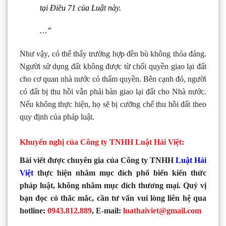
tại
Điều 71 của Luật này
.
…”
Như vậy, có thể thấy trường hợp đền bù không thỏa đáng.
Người sử dụng đất không được từ chối quyền giao lại đất
cho cơ quan nhà nước có thẩm quyền. Bên cạnh đó, người
có đất bị thu hồi vẫn phải bàn giao lại đất cho Nhà nước.
Nếu không thực hiện, họ sẽ bị cưỡng chế thu hồi đất theo
quy định của pháp luật.
Khuyến nghị của Công ty TNHH Luật Hải Việt:
Bài viết được chuyên gia của Công ty TNHH
Luật Hải
Việt
thực hiện nhằm mục đích phổ biến kiến thức
pháp luật, không nhằm mục đích thương mại. Quý vị
bạn đọc có thắc mắc, cần tư vấn vui lòng liên hệ qua
hotline:
0943.812.889
, E-mail:
luathaiviet@gmail.com