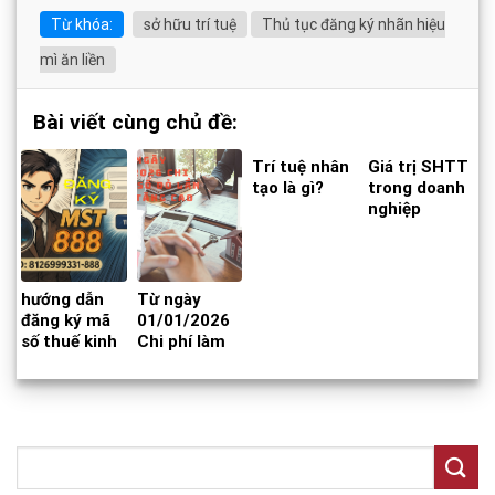
Từ khóa:
sở hữu trí tuệ
Thủ tục đăng ký nhãn hiệu
mì ăn liền
Bài viết cùng chủ đề:
Trí tuệ nhân
Giá trị SHTT
tạo là gì?
trong doanh
nghiệp
hướng dẫn
Từ ngày
đăng ký mã
01/01/2026
số thuế kinh
Chi phí làm
doanh online
Sổ đỏ lần đầu
đuôi 888
sẽ tăng cao