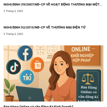
NGHỊ ĐỊNH 39/2007/NĐ-CP VỀ HOẠT ĐỘNG THƯƠNG MẠI MỘT
CÁCH ĐỘC LẬP THƯỜNG XUYÊN KHÔNG PHẢI ĐĂNG KÝ KINH
3 Tháng 6, 2025
DOANH
NGHỊ ĐỊNH 52/2013/NĐ-CP VỀ THƯƠNG MẠI ĐIỆN TỬ
3 Tháng 6, 2025
Bán Hàng Online có cần đăng Ký Kinh Doanh?