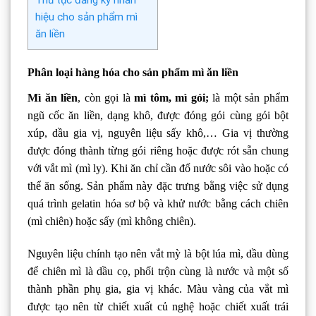
Thủ tục đăng ký nhãn
hiệu cho sản phẩm mì
ăn liền
Phân loại hàng hóa cho sản phẩm mì ăn liền
Mì ăn liền
, còn gọi là
mì tôm, mì gói;
là một sản phẩm
ngũ cốc ăn liền, dạng khô, được đóng gói cùng gói bột
xúp, dầu gia vị, nguyên liệu sấy khô,… Gia vị thường
được đóng thành từng gói riêng hoặc được rót sẵn chung
với vắt mì (mì ly). Khi ăn chỉ cần đổ nước sôi vào hoặc có
thể ăn sống. Sản phẩm này đặc trưng bằng việc sử dụng
quá trình gelatin hóa sơ bộ và khử nước bằng cách chiên
(mì chiên) hoặc sấy (mì không chiên).
Nguyên liệu chính tạo nên vắt mỳ là bột lúa mì, dầu dùng
để chiên mì là dầu cọ, phối trộn cùng là nước và một số
thành phần phụ gia, gia vị khác. Màu vàng của vắt mì
được tạo nên từ chiết xuất củ nghệ hoặc chiết xuất trái