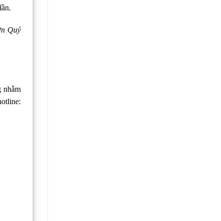
lần.
n Quý
g nhằm
otline: