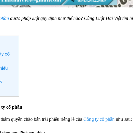
 phần
được pháp luật quy định như thế nào? Cùng Luật Hải Việt tìm h
ty cổ
hiếu
ì?
 ty cổ phần
hẩm quyền chào bán trái phiếu riêng lẻ của
Công ty cổ phần
như sau:
ẻ theo quy định sau đây: