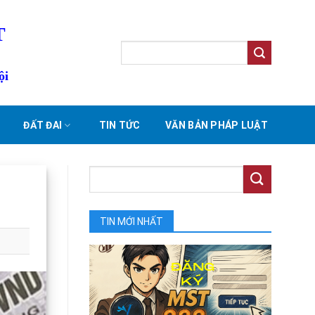
T
ội
ĐẤT ĐAI
TIN TỨC
VĂN BẢN PHÁP LUẬT
TIN MỚI NHẤT