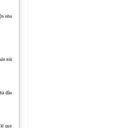
iện nhu
án trái
nhà đầu
 lẻ quy