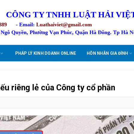
CÔNG TY TNHH LUẬT HẢI VIỆ
889
- Email:
Luathaiviet@gmail.com
4 Ngô Quyền, Phường Vạn Phúc, Quận Hà Đông. Tp Hà N
PHÁP LÝ KINH DOANH ONLINE
HÔN NHÂN GIA ĐÌNH
ếu riêng lẻ của Công ty cổ phần