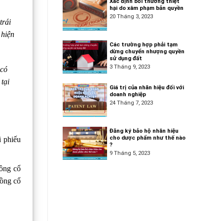
Xác định bồi thường thiệt
hại do xâm phạm bản quyền
20 Tháng 3, 2023
trái
 hiện
Các trường hợp phải tạm
dừng chuyển nhượng quyền
sử dụng đất
3 Tháng 9, 2023
 có
tại
Giá trị của nhãn hiệu đối với
doanh nghiệp
24 Tháng 7, 2023
Đăng ký bảo hộ nhãn hiệu
cho dược phẩm như thế nào
i phiếu
?
9 Tháng 5, 2023
đồng cổ
đồng cổ