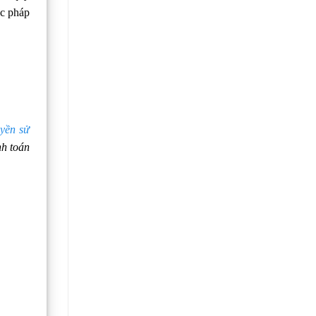
ực pháp
yền sử
nh toán