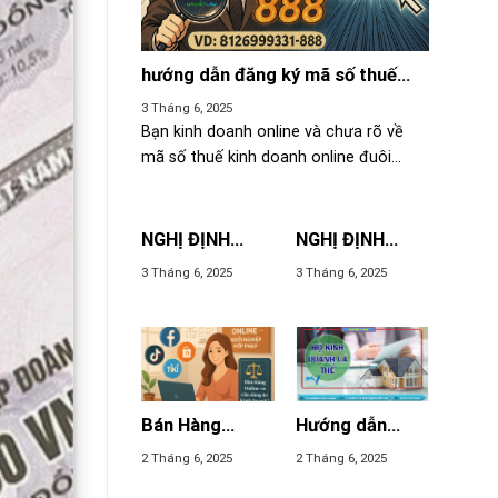
hướng dẫn đăng ký mã số thuế
kinh doanh online đuôi 888
3 Tháng 6, 2025
Bạn kinh doanh online và chưa rõ về
mã số thuế kinh doanh online đuôi...
NGHỊ ĐỊNH
NGHỊ ĐỊNH
39/2007/NĐ-
52/2013/NĐ-
3 Tháng 6, 2025
3 Tháng 6, 2025
CP VỀ HOẠT
CP VỀ THƯƠNG
ĐỘNG THƯƠNG
MẠI ĐIỆN TỬ
MẠI MỘT CÁCH
ĐỘC LẬP
THƯỜNG
XUYÊN KHÔNG
PHẢI ĐĂNG KÝ
Bán Hàng
Hướng dẫn
KINH DOANH
Online có cần
thành lập hộ
2 Tháng 6, 2025
2 Tháng 6, 2025
đăng Ký Kinh
kinh doanh cá
Doanh?
thể