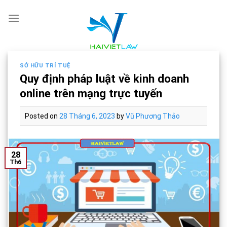
Skip
to
content
SỞ HỮU TRÍ TUỆ
Quy định pháp luật về kinh doanh
online trên mạng trực tuyến
Posted on
28 Tháng 6, 2023
by
Vũ Phương Thảo
28
Th6