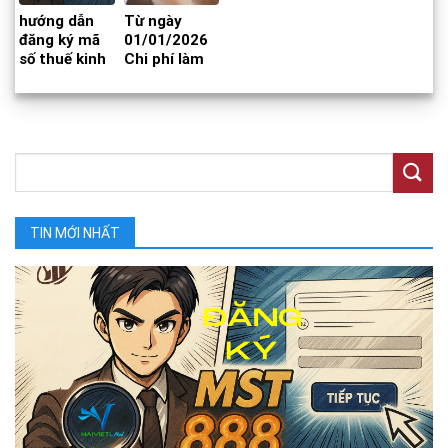
hướng dẫn
Từ ngày
đăng ký mã
01/01/2026
số thuế kinh
Chi phí làm
doanh online
Sổ đỏ lần đầu
đuôi 888
sẽ tăng cao
TIN MỚI NHẤT