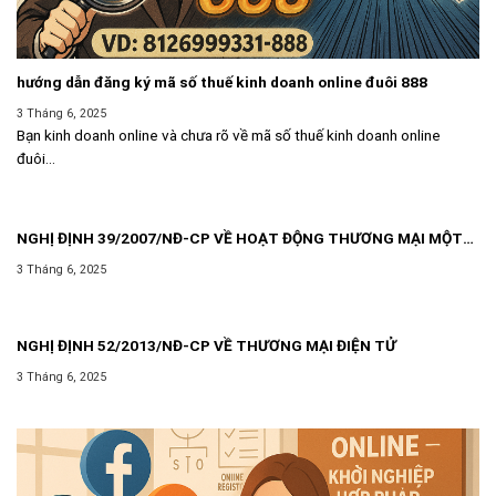
hướng dẫn đăng ký mã số thuế kinh doanh online đuôi 888
3 Tháng 6, 2025
Bạn kinh doanh online và chưa rõ về mã số thuế kinh doanh online
đuôi...
NGHỊ ĐỊNH 39/2007/NĐ-CP VỀ HOẠT ĐỘNG THƯƠNG MẠI MỘT
CÁCH ĐỘC LẬP THƯỜNG XUYÊN KHÔNG PHẢI ĐĂNG KÝ KINH
3 Tháng 6, 2025
DOANH
NGHỊ ĐỊNH 52/2013/NĐ-CP VỀ THƯƠNG MẠI ĐIỆN TỬ
3 Tháng 6, 2025