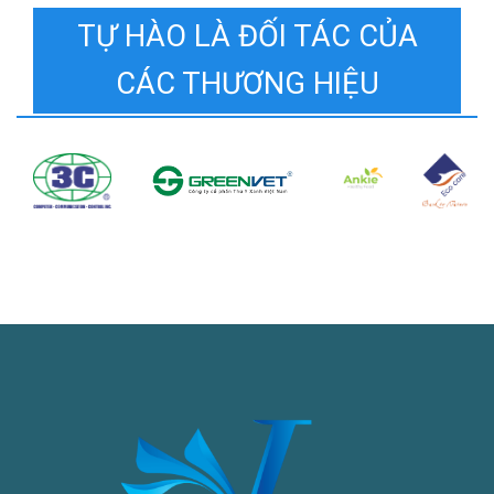
TỰ HÀO LÀ ĐỐI TÁC CỦA
CÁC THƯƠNG HIỆU