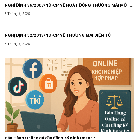
NGHỊ ĐỊNH 39/2007/NĐ-CP VỀ HOẠT ĐỘNG THƯƠNG MẠI MỘT
CÁCH ĐỘC LẬP THƯỜNG XUYÊN KHÔNG PHẢI ĐĂNG KÝ KINH
3 Tháng 6, 2025
DOANH
NGHỊ ĐỊNH 52/2013/NĐ-CP VỀ THƯƠNG MẠI ĐIỆN TỬ
3 Tháng 6, 2025
Bán Hàng Online có cần đăng Ký Kinh Doanh?