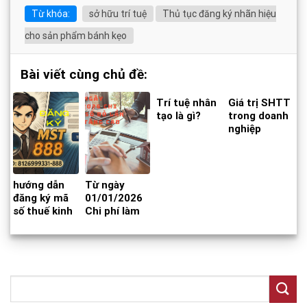
Từ khóa:
sở hữu trí tuệ
Thủ tục đăng ký nhãn hiệu
cho sản phẩm bánh kẹo
Bài viết cùng chủ đề:
Trí tuệ nhân
Giá trị SHTT
tạo là gì?
trong doanh
nghiệp
hướng dẫn
Từ ngày
đăng ký mã
01/01/2026
số thuế kinh
Chi phí làm
doanh online
Sổ đỏ lần đầu
đuôi 888
sẽ tăng cao