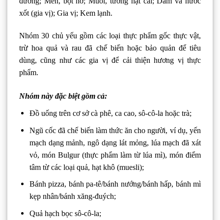
đường; Men, bột nở; Muối, tương hạt cải; Dấm và nước
xốt (gia vị); Gia vị; Kem lạnh.
Nhóm 30 chủ yếu gồm các loại thực phẩm gốc thực vật,
trừ hoa quả và rau đã chế biến hoặc bảo quản để tiêu
dùng, cũng như các gia vị để cải thiện hương vị thực
phẩm.
Nhóm này đặc biệt gồm cả:
Ðồ uống trên cơ sở cà phê, ca cao, sô-cô-la hoặc trà;
Ngũ cốc đã chế biến làm thức ăn cho người, ví dụ, yến
mạch dạng mảnh, ngô dạng lát mỏng, lúa mạch đã xát
vỏ, món Bulgur (thực phẩm làm từ lúa mì), món điểm
tâm từ các loại quả, hạt khô (muesli);
Bánh pizza, bánh pa-tê/bánh nướng/bánh hấp, bánh mì
kẹp nhân/bánh xăng-đuých;
Quả hạch bọc sô-cô-la;