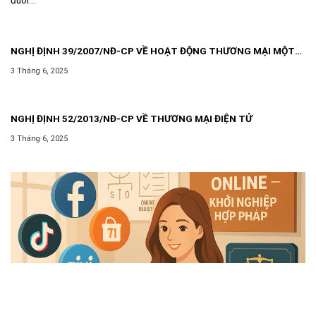
NGHỊ ĐỊNH 39/2007/NĐ-CP VỀ HOẠT ĐỘNG THƯƠNG MẠI MỘT
CÁCH ĐỘC LẬP THƯỜNG XUYÊN KHÔNG PHẢI ĐĂNG KÝ KINH
3 Tháng 6, 2025
DOANH
NGHỊ ĐỊNH 52/2013/NĐ-CP VỀ THƯƠNG MẠI ĐIỆN TỬ
3 Tháng 6, 2025