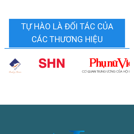
TỰ HÀO LÀ ĐỐI TÁC CỦA
CÁC THƯƠNG HIỆU