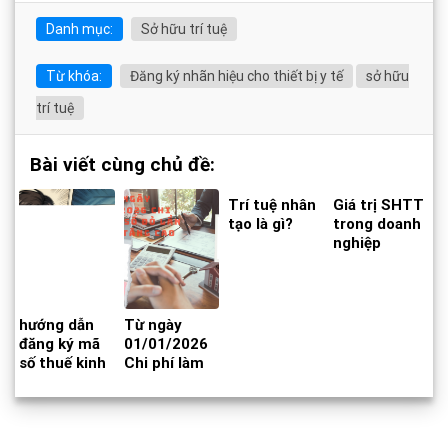
Danh mục:
Sở hữu trí tuệ
Từ khóa:
Đăng ký nhãn hiệu cho thiết bị y tế
sở hữu
trí tuệ
Bài viết cùng chủ đề:
Trí tuệ nhân
Giá trị SHTT
tạo là gì?
trong doanh
nghiệp
hướng dẫn
Từ ngày
đăng ký mã
01/01/2026
số thuế kinh
Chi phí làm
doanh online
Sổ đỏ lần đầu
đuôi 888
sẽ tăng cao