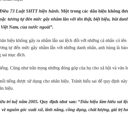
Điều 73 Luật SHTT hiện hành.
Một trong các dấu hiệu không đư
ặc tương tự đến mức gây nhầm lẫn với tên thật, biệt hiệu, bút dan
 Việt Nam, của nước ngoài”.
hãn hiệu không gây ra nhầm lẫn sai lệch đối với những cá nhân có tên 
 tương tự đến mức gây nhầm lẫn với những danh nhân, anh hùng là bảo
g sai mục đích.
 tiếng. Cũng như trân trọng những đóng góp của họ cho xã hội và văn 
nổi tiếng được sử dụng cho nhãn hiệu. Tránh hiểu sai để quy định nà
ãn hiệu.
ữu trí tuệ năm 2005.
Quy định như sau: “
Dấu hiệu làm hiểu sai lệ
 về nguồn gốc xuất xứ, tính năng, công dụng, chất lượng, giá trị h