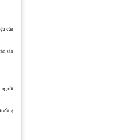
iệu của
các sản
a người
 trường