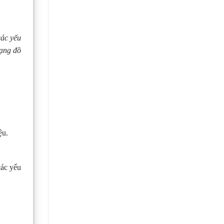
các yếu
dạng đồ
ệu.
các yếu