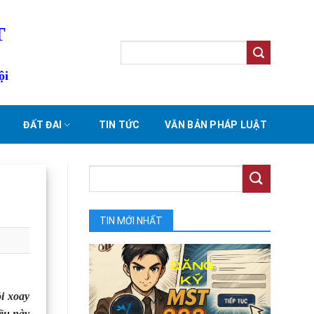
T
ội
ĐẤT ĐAI
TIN TỨC
VĂN BẢN PHÁP LUẬT
TIN MỚI NHẤT
ỏi xoay
iều này