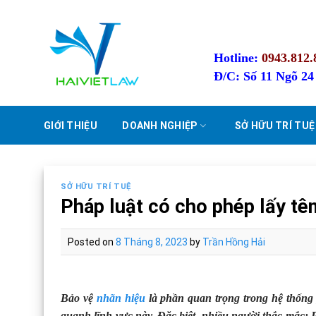
Skip
to
content
Hotline:
0943.812.
Đ/C: Số 11 Ngõ 2
GIỚI THIỆU
DOANH NGHIỆP
SỞ HỮU TRÍ TUỆ
SỞ HỮU TRÍ TUỆ
Pháp luật có cho phép lấy tê
Posted on
8 Tháng 8, 2023
by
Trần Hồng Hải
Bảo vệ
nhãn hiệu
là phần quan trọng trong hệ thống p
quanh lĩnh vực này. Đặc biệt, nhiều người thắc mắc: 