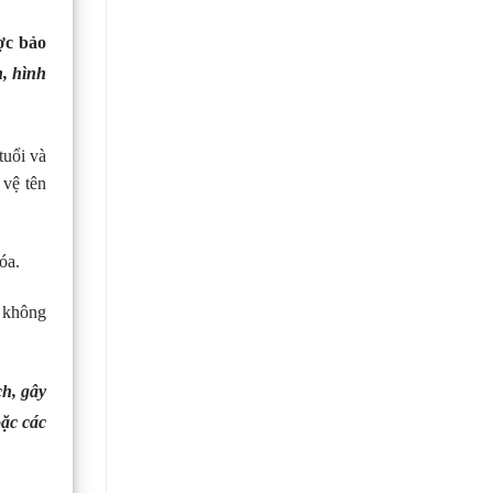
ợc bảo
h, hình
tuổi và
 vệ tên
hóa.
y không
ch, gây
oặc các