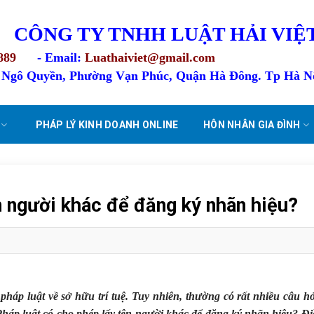
CÔNG TY TNHH LUẬT HẢI VIỆ
889
- Email:
Luathaiviet@gmail.com
4 Ngô Quyền, Phường Vạn Phúc, Quận Hà Đông. Tp Hà N
PHÁP LÝ KINH DOANH ONLINE
HÔN NHÂN GIA ĐÌNH
n người khác để đăng ký nhãn hiệu?
háp luật về sở hữu trí tuệ. Tuy nhiên, thường có rất nhiều câu h
Pháp luật có cho phép lấy tên người khác để đăng ký nhãn hiệu? Đ