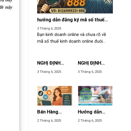
đề này
hướng dẫn đăng ký mã số thuế
kinh doanh online đuôi 888
3 Tháng 6, 2025
Bạn kinh doanh online và chưa rõ về
mã số thuế kinh doanh online đuôi...
NGHỊ ĐỊNH
NGHỊ ĐỊNH
39/2007/NĐ-
52/2013/NĐ-
3 Tháng 6, 2025
3 Tháng 6, 2025
CP VỀ HOẠT
CP VỀ THƯƠNG
ĐỘNG THƯƠNG
MẠI ĐIỆN TỬ
MẠI MỘT CÁCH
ĐỘC LẬP
THƯỜNG
XUYÊN KHÔNG
PHẢI ĐĂNG KÝ
Bán Hàng
Hướng dẫn
KINH DOANH
Online có cần
thành lập hộ
2 Tháng 6, 2025
2 Tháng 6, 2025
đăng Ký Kinh
kinh doanh cá
Doanh?
thể