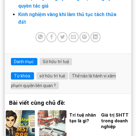
quyền tác giả
Kinh nghiệm vàng khi làm thủ tục tách thửa
đất
Danh mục:
Sở hữu trí tuệ
Từ khóa:
sở hữu trí tuệ
Thế nào là hành vi xâm
phạm quyền liên quan ?
Bài viết cùng chủ đề:
Trí tuệ nhân
Giá trị SHTT
tạo là gì?
trong doanh
nghiệp