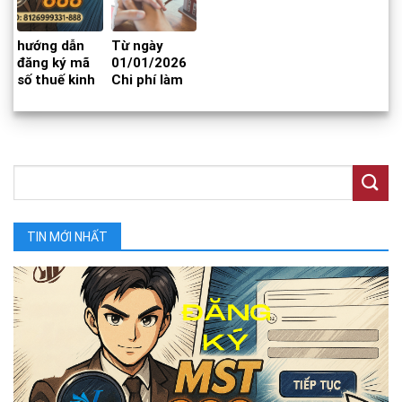
hướng dẫn
Từ ngày
đăng ký mã
01/01/2026
số thuế kinh
Chi phí làm
doanh online
Sổ đỏ lần đầu
đuôi 888
sẽ tăng cao
TIN MỚI NHẤT