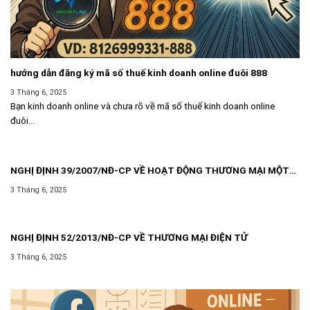
hướng dẫn đăng ký mã số thuế kinh doanh online đuôi 888
3 Tháng 6, 2025
Bạn kinh doanh online và chưa rõ về mã số thuế kinh doanh online
đuôi...
NGHỊ ĐỊNH 39/2007/NĐ-CP VỀ HOẠT ĐỘNG THƯƠNG MẠI MỘT
CÁCH ĐỘC LẬP THƯỜNG XUYÊN KHÔNG PHẢI ĐĂNG KÝ KINH
3 Tháng 6, 2025
DOANH
NGHỊ ĐỊNH 52/2013/NĐ-CP VỀ THƯƠNG MẠI ĐIỆN TỬ
3 Tháng 6, 2025