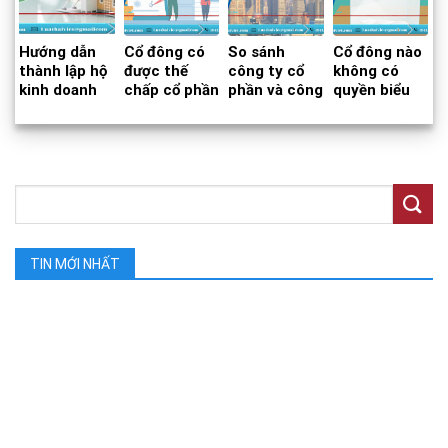
Hướng dẫn
Cổ đông có
So sánh
Cổ đông nào
thành lập hộ
được thế
công ty cổ
không có
kinh doanh
chấp cổ phần
phần và công
quyền biểu
cá thể
để vay tiền
ty đại chúng
quyết?
không?
TIN MỚI NHẤT