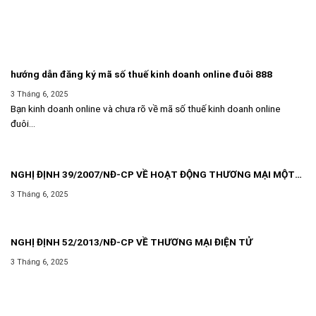
hướng dẫn đăng ký mã số thuế kinh doanh online đuôi 888
3 Tháng 6, 2025
Bạn kinh doanh online và chưa rõ về mã số thuế kinh doanh online
đuôi...
NGHỊ ĐỊNH 39/2007/NĐ-CP VỀ HOẠT ĐỘNG THƯƠNG MẠI MỘT
CÁCH ĐỘC LẬP THƯỜNG XUYÊN KHÔNG PHẢI ĐĂNG KÝ KINH
3 Tháng 6, 2025
DOANH
NGHỊ ĐỊNH 52/2013/NĐ-CP VỀ THƯƠNG MẠI ĐIỆN TỬ
3 Tháng 6, 2025