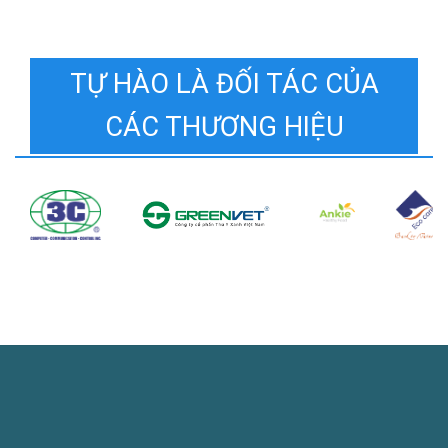
TỰ HÀO LÀ ĐỐI TÁC CỦA
CÁC THƯƠNG HIỆU