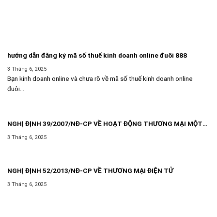
hướng dẫn đăng ký mã số thuế kinh doanh online đuôi 888
3 Tháng 6, 2025
Bạn kinh doanh online và chưa rõ về mã số thuế kinh doanh online
đuôi...
NGHỊ ĐỊNH 39/2007/NĐ-CP VỀ HOẠT ĐỘNG THƯƠNG MẠI MỘT
CÁCH ĐỘC LẬP THƯỜNG XUYÊN KHÔNG PHẢI ĐĂNG KÝ KINH
3 Tháng 6, 2025
DOANH
NGHỊ ĐỊNH 52/2013/NĐ-CP VỀ THƯƠNG MẠI ĐIỆN TỬ
3 Tháng 6, 2025