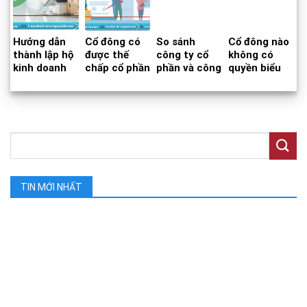
Hướng dẫn
Cổ đông có
So sánh
Cổ đông nào
thành lập hộ
được thế
công ty cổ
không có
kinh doanh
chấp cổ phần
phần và công
quyền biểu
cá thể
để vay tiền
ty đại chúng
quyết?
không?
TIN MỚI NHẤT