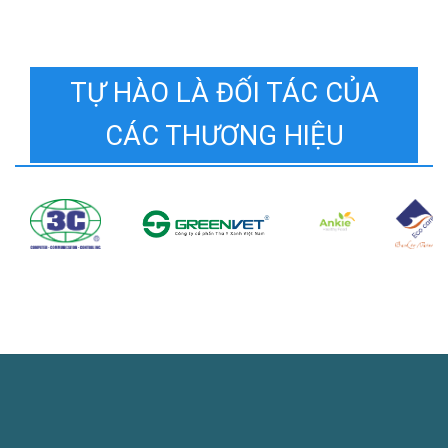
TỰ HÀO LÀ ĐỐI TÁC CỦA
CÁC THƯƠNG HIỆU