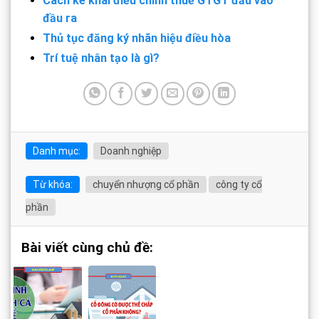
Cách kê khai điều chỉnh thuế GTGT đầu vào
đầu ra
Thủ tục đăng ký nhãn hiệu điều hòa
Trí tuệ nhân tạo là gì?
Danh mục:
Doanh nghiệp
Từ khóa:
chuyển nhượng cổ phần
công ty cổ
phần
Bài viết cùng chủ đề: