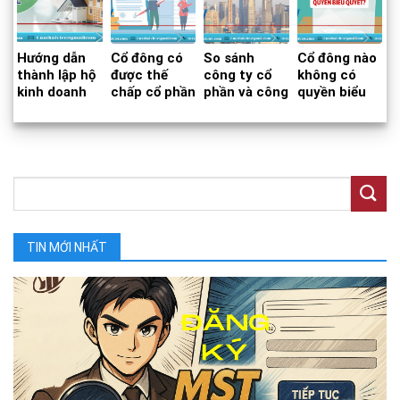
Hướng dẫn
Cổ đông có
So sánh
Cổ đông nào
thành lập hộ
được thế
công ty cổ
không có
kinh doanh
chấp cổ phần
phần và công
quyền biểu
cá thể
để vay tiền
ty đại chúng
quyết?
không?
TIN MỚI NHẤT