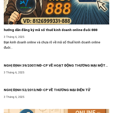
hướng dẫn đăng ký mã số thuế kinh doanh online đuôi 888
3 Tháng 6, 2025
Bạn kinh doanh online và chưa rõ về mã số thuế kinh doanh online
đuôi...
NGHỊ ĐỊNH 39/2007/NĐ-CP VỀ HOẠT ĐỘNG THƯƠNG MẠI MỘT
CÁCH ĐỘC LẬP THƯỜNG XUYÊN KHÔNG PHẢI ĐĂNG KÝ KINH
3 Tháng 6, 2025
DOANH
NGHỊ ĐỊNH 52/2013/NĐ-CP VỀ THƯƠNG MẠI ĐIỆN TỬ
3 Tháng 6, 2025