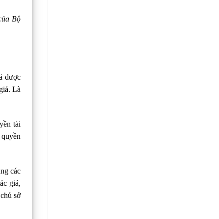
 của Bộ
iả được
giả. Là
yền tài
g quyền
ụng các
ác giả,
 chủ sở