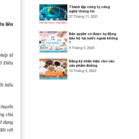
Thành lập công ty công
nghệ thông tin
27 Tháng 11, 2021
n liên
Bản quyền có được tự động
bảo hộ tại nước ngoài không
?
9 Tháng 5, 2023
phép tổ
Đăng ký nhãn hiệu cho các
 3 Điều
sản phẩm đường
10 Tháng 5, 2023
ời biểu
 chuyển
ồng chủ
sử dụng
đối với