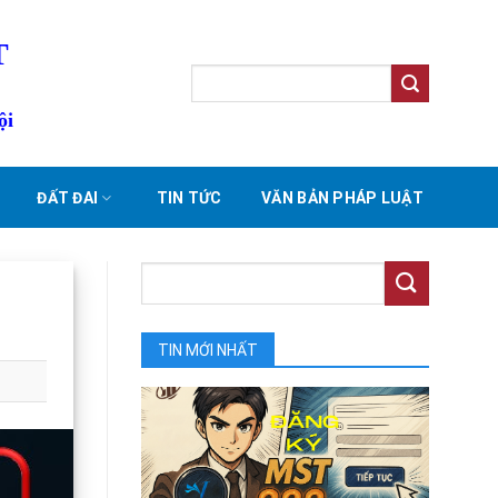
T
ội
ĐẤT ĐAI
TIN TỨC
VĂN BẢN PHÁP LUẬT
TIN MỚI NHẤT