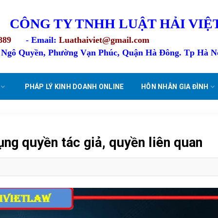
CÔNG TY TNHH LUẬT HẢI VIỆ
889
- Email:
Luathaiviet@gmail.com
4 Ngô Quyền, Phường Vạn Phúc, Quận Hà Đông. Tp Hà N
PHÁP LÝ KINH DOANH ONLINE
HÔN NHÂN GIA ĐÌNH
ng quyền tác giả, quyền liên quan