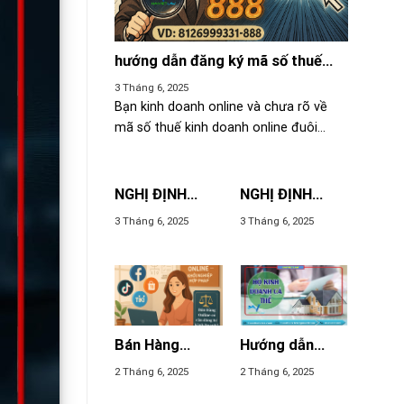
hướng dẫn đăng ký mã số thuế
kinh doanh online đuôi 888
3 Tháng 6, 2025
Bạn kinh doanh online và chưa rõ về
mã số thuế kinh doanh online đuôi...
NGHỊ ĐỊNH
NGHỊ ĐỊNH
39/2007/NĐ-
52/2013/NĐ-
3 Tháng 6, 2025
3 Tháng 6, 2025
CP VỀ HOẠT
CP VỀ THƯƠNG
ĐỘNG THƯƠNG
MẠI ĐIỆN TỬ
MẠI MỘT CÁCH
ĐỘC LẬP
THƯỜNG
XUYÊN KHÔNG
PHẢI ĐĂNG KÝ
Bán Hàng
Hướng dẫn
KINH DOANH
Online có cần
thành lập hộ
2 Tháng 6, 2025
2 Tháng 6, 2025
đăng Ký Kinh
kinh doanh cá
Doanh?
thể