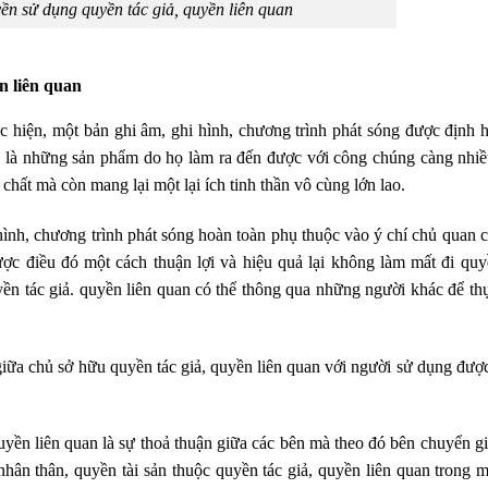
n sử dụng quyền tác giả, quyền liên quan
n liên quan
c hiện, một bản ghi âm, ghi hình, chương trình phát sóng được định h
 là những sản phẩm do họ làm ra đến được với công chúng càng nhi
chất mà còn mang lại một lại ích tinh thần vô cùng lớn lao.
hình, chương trình phát sóng hoàn toàn phụ thuộc vào ý chí chủ quan 
ược điều đó một cách thuận lợi và hiệu quả lại không làm mất đi qu
yền tác giả. quyền liên quan có thể thông qua những người khác để th
giữa chủ sở hữu quyền tác giả, quyền liên quan với người sử dụng được
uyền liên quan là sự thoả thuận giữa các bên mà theo đó bên chuyển g
ân thân, quyền tài sản thuộc quyền tác giả, quyền liên quan trong m