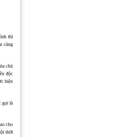
ình thì
ều càng
của chủ
yền độc
ực hiện
 gọi là
iao cho
ột thời