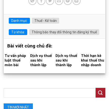
Danh mục:
Thuế - Kế toán
Từ khóa:
Thông báo thay đổi thông tin đăng ký thuế
Bài viết cùng chủ đề:
Tư vấn pháp
Dịch vụ thuế
Dịch vụ thuế
Thời hạn kê
luật thuế
sau khi
sau khi
khai thuế thu
môn bài
thành lập
thành lập
nhập doanh
công ty
nghiệp
TNHH một
thành viên
TIN MỚI NHẤT