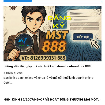
hướng dẫn đăng ký mã số thuế kinh doanh online đuôi 888
3 Tháng 6, 2025
Bạn kinh doanh online và chưa rõ về mã số thuế kinh doanh online
đuôi...
NGHỊ ĐỊNH 39/2007/NĐ-CP VỀ HOẠT ĐỘNG THƯƠNG MẠI MỘT
CÁCH ĐỘC LẬP THƯỜNG XUYÊN KHÔNG PHẢI ĐĂNG KÝ KINH