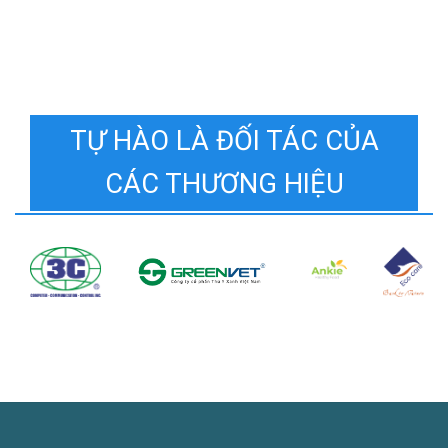
TỰ HÀO LÀ ĐỐI TÁC CỦA
CÁC THƯƠNG HIỆU